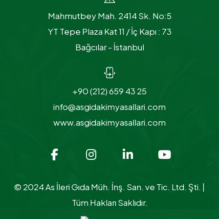
Mahmutbey Mah. 2414 Sk. No:5
YT Tepe Plaza Kat 11 / İç Kapı : 73
Bağcılar - İstanbul
+90 (212) 659 43 25
info@asgidakimyasallari.com
www.asgidakimyasallari.com
© 2024 As İleri Gıda Müh. İnş. San. ve Tic. Ltd. Şti. |
Tüm Hakları Saklıdır.