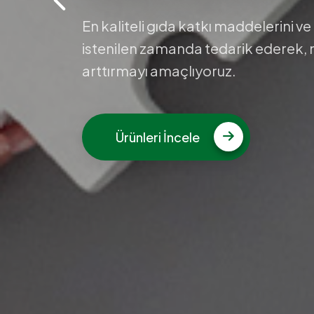
En kaliteli gıda katkı maddelerini ve
istenilen zamanda tedarik ederek,
arttırmayı amaçlıyoruz.
Ürünleri İncele